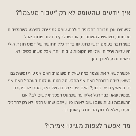
איך יודעים שהעומס לא רק "יעבור מעצמו"?
לפעמים אכן מדובר בתקופה חולפת. עומס זמני יכול להירגע כשהנסיבות 
משתנות, כשהשינה משתפרת, או כשהלחץ החיצוני פוחת. אבל 
כשמדובר בעומס רגשי כרוני, יש בדרך כלל תחושה של דפוס חוזר. אולי 
היו עליות וירידות, אולי היו תקופות טובות יותר, אבל משהו בסיסי לא 
באמת נרגע לאורך זמן.
אפשר לשאול את עצמך כמה שאלות פשוטות: האם אני עייף נפשית גם 
כשאין סיבה ברורה? האם אני מתקשה ליהנות או לנוח באמת? האם אני 
חי במאמץ פנימי קבוע? האם יש בי שכבה של כאב, מתח או ביקורת 
עצמית שאני כבר רגיל אליה עד שכמעט הפסקתי לשים לב? אם 
התשובות נוטות שוב ושוב לאותו כיוון, ייתכן שהגיע הזמן לא רק להחזיק 
מעמד, אלא לבדוק מה מחזיק אותך כך.
מה אפשר לצפות משינוי אמיתי?