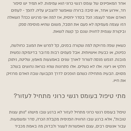
אחד המאפיינים של עומס רגשי כרוני הוא עמימות. לא תמיד יש סיפור 
חד, אירוע אחד, או סיבה ברורה שאפשר להצביע עליה. להפך - לעתים 
האדם אומר לעצמו: הכל בסדר יחסית, אז למה אני מרגיש ככה? השאלה 
הזו עצמה מעמיקה לא פעם את הסבל, משום שהיא מוסיפה ספק 
וביקורת עצמית לחוויה שגם כך קשה לשאת.
כשאין שפה מדויקת למה שקורה בפנים, קל לפרש את המצב כחולשה, 
כפינוק, או כבעיה אישיותית. אבל פעמים רבות מדובר בדינמיקה נפשית 
מובנת. הנפש מנסה לשרוד לאורך שנים באמצעות מאמץ, שליטה, ניתוק 
חלקי או ריצוי. אלו לא כשלים. אלו פתרונות שהיו כנראה נחוצים בשלב 
מסוים. הבעיה מתחילה כשהם הופכים לדרך הקבועה שבה האדם מחזיק 
את חייו.
מתי טיפול בעומס רגשי כרוני מתחיל לעזור?
טיפול בעומס רגשי כרוני מתחיל לעזור לא ברגע שבו מישהו "נותן עצות 
טובות", אלא ברגע שבו החוויה הפנימית מקבלת הכרה, סדר ומשמעות. 
עבור אנשים רבים, עצם האפשרות לעצור ולבדוק מה באמת מכביד 