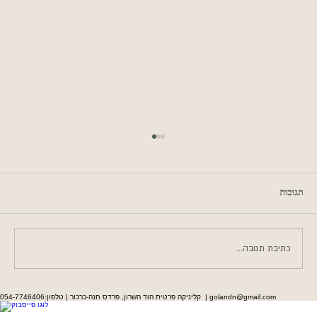
תגובות
כתיבת תגובה...
איך זה שאני לא האדם הכי שמח במזרח התיכון?
קליניקה פרטית הוד השרון, פרדס חנה-כרכור | טלפון:054-7746406 | golandn@gmail.com