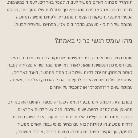
"נורמלי" מבחוץ. האדם ממשיך לעבוד, לטפל באחרים, לעמוד במשימות, 
לדבר בהיגיון. אבל מבפנים הוא עייף. סף הסבלנות שלו נמוך יותר, השקט 
הפנימי מתקצר, הביקורת העצמית מתגברת, ולעתים מופיעה תחושה 
עמומה של ריחוק - מעצמו, מהקרובים אליו, מהחיים שהצליח לבנות.
מהו עומס רגשי כרוני באמת?
עומס רגשי כרוני אינו רק ריבוי משימות או תקופה לחוצה. מדובר במצב 
שבו המערכת הנפשית נושאת לאורך זמן יותר ממה שהיא מצליחה לעבד, 
לווסת ולפרוק. זה יכול להיות שילוב של מתח מתמשך, דאגה לאחרים, 
היסטוריה של חוויות שלא קיבלו עיבוד, הרגל להחזיק הכל לבד, ואמונה 
עמוקה שאסור "להתפרק" או להכביד על אחרים.
במובן הזה, העומס אינו נובע רק ממה שקורה עכשיו. לעתים הוא בנוי גם 
מהאופן שבו למדנו לחיות. יש מי שלמדו מגיל צעיר להיות אחראיים, 
חזקים, מתחשבים, יעילים. אלו תכונות יקרות ערך, אבל כשהן הופכות 
לזהות נוקשה, הן עלולות לבוא עם מחיר פנימי גבוה. האדם ממשיך 
לתפקד, אך הקשב פנימה מצטמצם. רגשות נדחים, צרכים מושהים, 