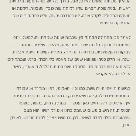
התהליך משתנה מאדם לאדם, אבל בדרך כלל יש כמה תנועות מרכזיות. 
ראשית, נבנית שפה. דברים שהיו רק תחושת כובד, עצבנות, ריקנות או 
מועקה מתחילים לקבל צורה. לא כהגדרה יבשה, אלא כהבנה חיה של 
הדינמיקה הפנימית.
לאחר מכן מתחילה הבחנה בין שכבות שונות של החוויה. למשל, ייתכן 
שמתחת לתפקוד הגבוה יושב פחד עמוק מלאבד שליטה. מתחת 
לביקורת העצמית יושבת חרדה מדחייה. מתחת לעייפות קיימת אבלות 
ישנה, או חלק פנימי שנושא שנים של מאמץ בלי הכרה. ברגע שמתחילים 
לראות את המורכבות הזו, הסבל נעשה פחות מבלבל. הוא עדיין כואב, 
אבל כבר לא אקראי.
בגישות חווייתיות ורגשיות, כמו IFS, 
האקומי
, דמיון מודרך או עבודה 
מבוססת מיינדפולנס, לא נשארים רק ברמת ההסבר. בודקים בעדינות 
איך הדפוסים הללו חיים כאן ועכשיו - בגוף, בדמיון, בקשר, בשפה 
הפנימית. זה חשוב משום שעומס כרוני אינו רק רעיון. הוא מצב 
שהמערכת כולה למדה לשאת. לכן גם השינוי צריך להיות מורגש, לא רק 
מובן.