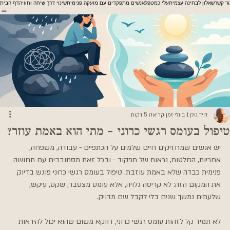
ור קשר
שאלון לבחינה עצמית
עלי כמטפל
אנשים מתפקדים עם מועקה פנימית
שינוי דרך שיחה וחוויה
דף הבית
דויד גולן
1 ביולי
זמן קריאה 5 דקות
טיפול בעומס רגשי כרוני - מתי הוא באמת עוזר?
יש אנשים שמחזיקים חיים שלמים על הכתפיים - עבודה, משפחה, 
אחריות, החלטות, נראות של תפקוד - ובכל זאת מסתובבים עם תחושה 
פנימית כבדה שלא באמת עוזבת. טיפול בעומס רגשי כרוני פוגש בדיוק 
את המקום הזה: לא קריסה גלויה, אלא עומס מצטבר, שקט, עיקש, 
שלעתים נמשך שנים בלי לקבל שם מדויק.
לא תמיד קל לזהות עומס רגשי כרוני, דווקא משום שהוא יכול להיראות 