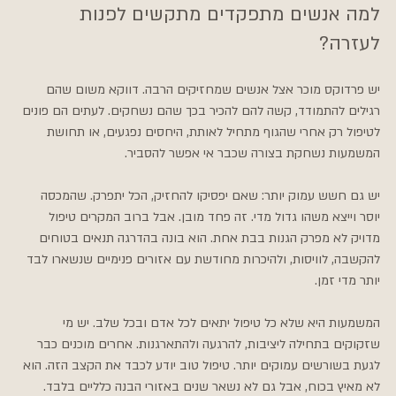
למה אנשים מתפקדים מתקשים לפנות 
לעזרה?
יש פרדוקס מוכר אצל אנשים שמחזיקים הרבה. דווקא משום שהם 
רגילים להתמודד, קשה להם להכיר בכך שהם נשחקים. לעתים הם פונים 
לטיפול רק אחרי שהגוף מתחיל לאותת, היחסים נפגעים, או תחושת 
המשמעות נשחקת בצורה שכבר אי אפשר להסביר.
יש גם חשש עמוק יותר: שאם יפסיקו להחזיק, הכל יתפרק. שהמכסה 
יוסר וייצא משהו גדול מדי. זה פחד מובן. אבל ברוב המקרים טיפול 
מדויק לא מפרק הגנות בבת אחת. הוא בונה בהדרגה תנאים בטוחים 
להקשבה, לוויסות, ולהיכרות מחודשת עם אזורים פנימיים שנשארו לבד 
יותר מדי זמן.
המשמעות היא שלא כל טיפול יתאים לכל אדם ובכל שלב. יש מי 
שזקוקים בתחילה ליציבות, להרגעה ולהתארגנות. אחרים מוכנים כבר 
לגעת בשורשים עמוקים יותר. טיפול טוב יודע לכבד את הקצב הזה. הוא 
לא מאיץ בכוח, אבל גם לא נשאר שנים באזורי הבנה כלליים בלבד.