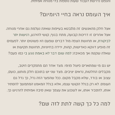
והנפש נדרשת לעבוד שעות נוספות בלי מנוחה אמיתית.
איך העומס נראה בחיי היומיום?
אצל חלק מהאנשים זה מתבטא בעייפות שאינה נעלמת גם אחרי מנוחה. 
אצל אחרים זו דריכות קבועה, מתח בגוף, קושי להירגע, 
רגישות יתר 
לביקורת
, או תחושת הצפה מול דברים שפעם היו פשוטים יותר. לפעמים 
זה מופיע דווקא כאדישות, קהות, ירידה בחיוניות, תחושת תקיעות או 
שאלה שקטה אך מכאיבה: 
למה שום דבר לא באמת נוגע בי
 כמו פעם?
יש גם מי שמתארים פיצול פנימי. מצד אחד הם מתפקדים היטב, 
מקבלים החלטות, נראים יציבים. מצד שני יש בתוכם חלק מותש, כועס, 
עצוב או בודד, שלא מקבל מקום. ככל שהפער הזה גדל, כך גדל גם 
העומס. לא רק בגלל הקושי עצמו, אלא בגלל המאמץ המתמשך להסתיר 
אותו, להסביר אותו, או לשכנע את עצמך שאין סיבה אמיתית להרגיש כך.
למה כל כך קשה לתת לזה שם?