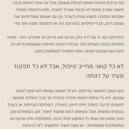
הם צריכים נוכחות שאינה נבהלת מעומק, אבל גם אינה דוחפת בכוח. 
מישהו שמבין הגנות לא כבעיה שצריך לשבור, אלא כחוכמה נפשית 
שנבנתה מסיבה. מישהו שיודע לעבוד גם עם אנשים שמחזיקים את 
עצמם חזק, מבלי להילחם בהחזקה הזו או להתפעל ממנה יותר מדי.
בקליניקה כמו זו של דויד גולן, הדגש הוא בדיוק על המרחב הזה - 
שיחה 
טיפולית בגובה העיניים
 לצד עבודה רגשית חווייתית שמאפשרת לא רק 
להבין את המבנה הפנימי, אלא להתחיל להשתנות בתוכו.
לא כל קושי מחייב טיפול, אבל לא כל תפקוד 
מעיד על רווחה
כאן חשוב להישאר מדויקים. לא כל תקופה עמוסה היא סימן לבעיה 
עמוקה, ולא כל עייפות רגשית מעידה בהכרח על צורך בתהליך ממושך. 
לפעמים מדובר בשלב חיים לחוץ, באובדן, בשחיקה נקודתית, או בצורך 
במנוחה ממשית. אבל כשאותו דפוס ממשיך לאורך זמן, כשהאדם שוב 
ושוב מוצא את עצמו חי במאמץ פנימי גבוה, כשההקלה אינה מגיעה גם 
כשהנסיבות משתפרות - יש טעם לעצור ולהקשיב לזה ברצינות.