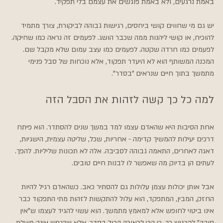
באמת נרגעים, ולא באמת פוגשים את עצמם בלי תפקיד.
יש גם מי שחווים קושי ביחסים, רגישות גבוהה לביקורת, צורך מתמיד 
להוכיח, או קושי ליהנות ממה שכבר הושג. לפעמים זה נראה כמו שחיקה. 
לפעמים כמו חרדה שקטה. לפעמים כמו עצב עמום שלא מקבל שם. 
המכנה המשותף הוא לא היעדר תפקוד, אלא נוכחות של סבל פנימי 
מתמשך בתוך חיים שנראים "בסדר".
למה כל כך קשה לזהות את הסבל הזה
אחת הסיבות היא שהאדם עצמו למד במשך שנים להסתדר. הוא פיתח 
דרכים יעילות להמשיך קדימה - אחריות, שכל, שליטה עצמית, הישגיות, 
דאגה לאחרים, התאמה גבוהה לסביבה. אלה לא תכונות שליליות. להפך. 
לעתים הן בדיוק מה שאפשר לו לבנות חיים טובים.
אבל אותן יכולות עצמן עלולות גם להסתיר כאב. כשהאדם רגיל להיות 
החזק, המבין, המתפקד, הוא עלול להתקשות לזהות מתי התפקוד כבר 
אינו ביטוי לחופש אלא למאמץ מתמשך. הוא עשוי להגיד לעצמו ש"אין 
סיבה" להרגיש כך, כי הרי לכאורה הכול בסדר. אלא שהנפש אינה פועלת 