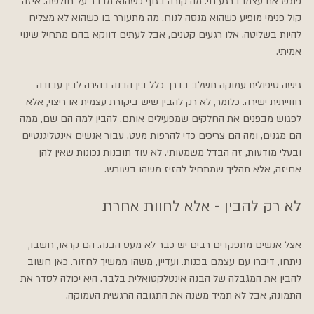
פוגש את עצמו ברגע חי. מה קורה בגוף כשהוא מדבר על חולשה. איזה 
קול פנימי מופיע כשהוא מנסה לנוח. מה מתעורר בו כשהוא לא מצליח 
להיות בשליטה. אלו רגעים קטנים, אבל לעתים דווקא בהם מתחיל שינוי 
אמיתי.
גישה טיפולית עמוקה תשלב בדרך כלל בין הבנה בהירה לבין עבודה 
חווייתית ישירה. כלומר, לא רק להבין שיש ביקורת עצמית או ריצוי, אלא 
לפגוש מבפנים את החלקים שמפעילים אותם. להבין למה הם שם, ממה 
הם מגנים, ומה הם צריכים כדי להרפות מעט. עבור אנשים אינטליגנטיים 
ובעלי מודעות, זה הבדל משמעותי. לא עוד תובנות נכונות שאין להן 
אחיזה, אלא תהליך שמתחיל להזיז משהו בשורש.
לא רק להבין - אלא לחוות אחרת
אצל אנשים מתפקדים רבים יש כבר לא מעט הבנה. הם קראו, חשבו, 
ניתחו, דיברו עם עצמם בכנות. ועדיין, משהו ממשיך לחזור. כאן חשוב 
להבין את המגבלה של הבנה אינטלקטואלית בלבד. היא יכולה לסדר את 
התמונה, אבל לא תמיד משנה את התגובה הרגשית העמוקה.