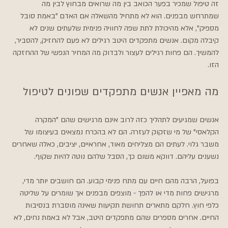
זה טיפול שמכיר בפער הכואב בין מה שרואים מבחוץ לבין מה 
שמתרחש מבפנים. הוא לא מתחיל מהשאלה אם האדם "באמת סובל 
מספיק", אלא מהיכולת לתת שפה לחוויה פנימית שלעתים שנים לא 
קיבלה מקום. אנשים מתפקדים היטב רגילים לא פעם להחזיק, להסביר, 
להמשיך. הם פחות רגילים לעצור ולבדוק מה המחיר הנפשי של ההחזקה 
הזו.
מה מאפיין אנשים מתפקדים שפונים לטיפול
אנשים שמגיעים לתהליך כזה לרוב אינם מרגישים שהם "המקרה 
הקלאסי" של מי שזקוק לעזרה. הם לא בהכרח נמצאים בעיצומו של 
משבר גלוי. לעתים הם מצליחים מאוד, אחראיים, יציבים, כאלה שאחרים 
נשענים עליהם. דווקא משום כך, הסבל שלהם נוטה להיות שקוף.
בפועל, הרבה מהם חיים עם מתח פנימי קבוע. הם חושבים יותר מדי, 
מרגישים פחות מדי או להפך - מוצפים מבפנים אך שומרים על שליטה 
כלפי חוץ. חלקם מתארים תחושת תקיעות שאינה מוסברת בנסיבות 
החיים. אחרים מספרים שהם מתפקדים היטב, אבל לא באמת נחים, לא 