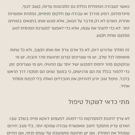
כאשר העבודה הטיפולית כוללת גם התבוננות עדינה, קשב לגוף, 
מיינדפולנס, דמיון מודרך או 
עבודה עם חלקים פנימיים
, נפתחת אפשרות 
אחרת. האדם לא רק מדבר על הכאב, אלא פוגש אותו בתנאים בטוחים 
יותר. לא כדי להציף את עצמו, אלא כדי לאפשר למערכת הפנימית לנוע 
ממקום שהיה תקוע.
זה תהליך שדורש דיוק. לא כל אדם צריך את אותו הקצב, ולא כל שיטה 
מתאימה לכל שלב. יש מי שצריכים קודם תחושת סדר והבנה. יש מי 
שזקוקים מהר יחסית למפגש ישיר יותר עם החוויה. ויש מי שצריכים זמן 
כדי ללמוד בכלל מה הם מרגישים, כי במשך שנים הם תפקדו דרך הראש 
בלבד. טיפול טוב יודע להחזיק את ההבדלים האלה בלי לכפות מסלול 
אחיד.
מתי כדאי לשקול טיפול
לא צריך לחכות להתפרקות כדי לפנות. לפעמים דווקא פנייה בשלב שבו 
האדם עדיין מתפקד היטב מאפשרת עבודה עמוקה יותר, בלי מצב חירום 
שמנהל את התהליך. אם יש תחושה מתמשכת של עומס פנימי, אם החיים 