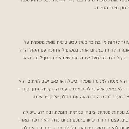
טל אותו. טיפול טוב מכבד את ההגנות לפני שהוא מנסה 
תוק נוצרו מסיבה.
ר לזהות מי בתוכך פעיל עכשיו. נניח שאת מספרת על 
אמורה להיות במקום אחר. במקום להתווכח עם הקול הזה 
יך הקול הזה מורגש? איפה מרגישים אותו בגוף? מה הוא 
וא מנסה למנוע השפלה, כישלון או כאב ישן. לעיתים הוא 
ך - לא כאויב אלא כחלק שמחזיק עמדה נוקשה מתוך פחד - 
נוצר מעבר מהזדהות מלאה עם החלק אל קשר איתו.
המעבר הזה הוא לב העבודה. ב-IFS מדברים על Self, נוכחות פנימית יציבה, סקרנית, חומלת ובהירה, שיכולה 
בים, עצם החוויה שיש בתוכם מקום כזה היא חדשה מאוד. 
שרות להיות בקשר עם כאב בלי להימחק בתוכו, היא חלק 