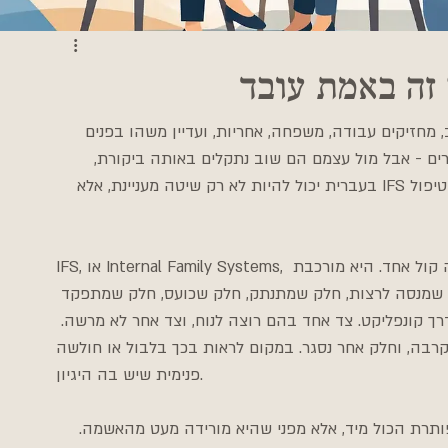
מחזיקים עבודה, משפחה, אחריות, ועדיין משהו בפנים 
חרים - אבל מול עצמם הם שוב נתקלים באותה ביקורת, 
באותה עייפות, באותו דפוס שחוזר. במקומות האלה, טיפול IFS בעברית יכול להיות לא רק שיטה מעניינת, אלא 
IFS, או Internal Family Systems, יוצא מהנחה פשוטה אבל עמוקה: הנפש שלנו אינה קול אחד. היא מורכבת 
ק שמנסה לרצות, חלק שמתנתק, חלק שכועס, חלק שמתפקד 
רך קונפליקט. צד אחד בהם רוצה לנוח, וצד אחר לא מרשה. 
לק אחר נסגר. במקום לראות בכך בלבול או חולשה, IFS מציע להבין שמדובר במערכת 
פנימית שיש בה היגיון.
תרת הכול מיד, אלא מפני שהיא מורידה מעט מהאשמה. 