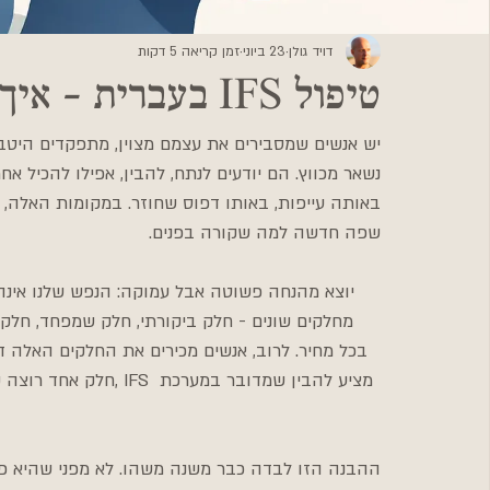
דויד גולן
23 ביוני
זמן קריאה 5 דקות
טיפול IFS בעברית - איך זה באמת עובד
יש אנשים שמסבירים את עצמם מצוין, מתפקדים היטב, 
נשאר מכווץ. הם יודעים לנתח, להבין, אפילו להכיל א
שפה חדשה למה שקורה בפנים.
מחלקים שונים - חלק ביקורתי, חלק שמפחד, חל
בכל מחיר. לרוב, אנשים מכירים את החלקים האלה ד
חלק אחד רוצה קרבה, וח
ההבנה הזו לבדה כבר משנה משהו. לא מפני שהיא פו