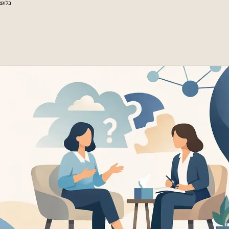
בלוג
צ