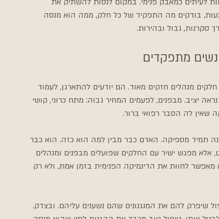
 בין IFS לבין גישות שנחוות לעיתים כמאבק פנימי. במקום לנסות להשתיק את 
עות, בודקים מה התפקיד של כל חלק, ממה הוא מנסה 
 סקרנות, גבול ובהירות.
נשים מתפקדים
חלקים מנהלים חזקים מאוד. הם יודעים להתארגן, לעמוד 
ראה יציב. מבפנים, לפעמים המחיר גבוה: מתח כרוני, קושי 
ה
 שאין לה הסבר רפואי ברור.
 תמיד מספיקה. האדם כבר מבין למה הוא כזה. הוא כבר 
, אלא מפגש ישיר עם החלקים שפועלים מבפנים ומנהלים 
יוחד, כי הוא מאפשר לחוות את הדינמיקה הפנימית בזמן אמת, ולא רק 
ול שיפרק להם את המנגנונים שהם נשענים עליהם. ובצדק. 