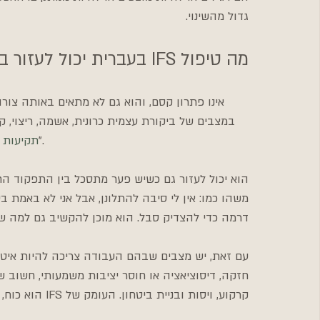
גדול מהשינוי.
מה טיפול IFS בעברית יכול לעזור בו
במצבים של ביקורת עצמית כרונית, אשמה, ריצוי, קוש
, ועומס פנימי שממשיך גם כשהחיים "בסדר".
תקיעות א
הוא יכול לעזור גם כשיש פער מתסכל בין התפקוד החי
דרמה כדי להצדיק סבל. הוא מוכן להקשיב גם למה 
עם זאת, יש מצבים שבהם העבודה צריכה להיות איטי
חזקה, דיסוציאציה או חוסר יציבות משמעותי, חשוב ש
קרקוע, ויסות ובניית ביטחון. העומק של IFS הוא כוח, אבל רק כשהוא מוחזק נכון.