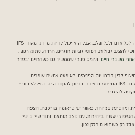
IFS אינו פתרון קסם, והוא גם לא מתאים באותה צורה לכל אדם ולכל שלב. אבל הוא יכול להיות מדויק מאוד 
י להציב גבולות, דפוסי זוגיות חוזרים, חרדה, ניתוק רגשי, 
חרי משברי חיים
צוני לבין התחושה הפנימית. לא מעט אנשים אומרים 
משהו כמו: אין לי סיבה להתלונן, אבל אני לא באמת בטוב. IFS מתייחס ברצינות בדיוק למקום הזה. הוא לא דורש 
שקשה להסביר.
ת ומווסתת במיוחד. כאשר יש טראומה מורכבת, הצפה 
הטיפול ייעשה בזהירות, עם קצב מותאם, ותוך שילוב של 