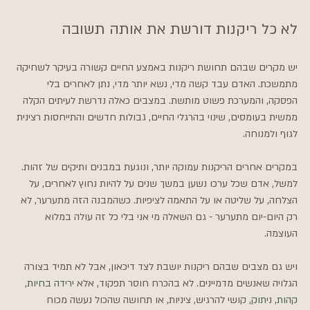
לא כל ריקנות דורשת את אותה תשובה
יש מקרים שבהם תחושת ריקנות באמצע החיים קשורה בעיקר לשחיקה 
מתמשכת. האדם עבד קשה מדי, נשא יותר מדי, נתן לאחרים בלי 
הפסקה, והמערכת פשוט מותשת. במצבים כאלה נדרשת לעיתים הקלה 
ממשית בעומסים, שינוי בהרגלי החיים, גבולות חדשים והתייחסות רצינית 
לגוף ולמנוחה.
במקרים אחרים הריקנות עמוקה יותר, ונוגעת במבנים ותיקים של זהות. 
למשל, אדם שכל ערכו נשען במשך שנים על להיות נחוץ לאחרים, על 
הצלחה, על שליטה או על התאמה לציפיות. כשהמבנה הזה מתערער, לא 
רק היום-יום מתערער - גם השאלה מי אני בלי כל זה עולה במלוא 
העוצמה.
ויש גם מצבים שבהם ריקנות יושבת לצד דיכאון, אבל לא תמיד בצורה 
הגלויה שאנשים מדמיינים. לא בהכרח חוסר תפקוד, אלא 
ירידה בחיות, 
קהות, ניתוק
, קושי להרגיש, ציניות, או תחושה שהכול נעשה מכוח 