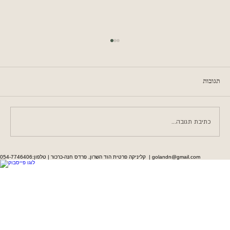
תגובות
כתיבת תגובה...
איך זה שאני לא האדם הכי שמח במזרח התיכון?
קליניקה פרטית הוד השרון, פרדס חנה-כרכור | טלפון:054-7746406 | golandn@gmail.com