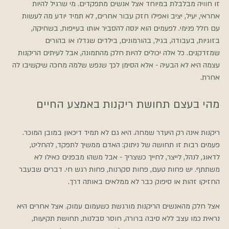
זו חוויה מבלבלת במיוחד אצל אנשים מתפקדים. מי שרגיל להיות 
אחראי, יעיל, יציב ואפילו חזק עבור אחרים, לא תמיד יודע מה לעשות 
עם חלל פנימי. לפעמים הוא ינסה להסביר אותו בעייפות, בשחיקה, 
בזוגיות, בעבודה, בגיל, בהורמונים, בילדים שגדלו או בהורים 
שמזדקנים. כל אלה יכולים להיות חלק מהתמונה, אבל לעיתים הריקנות 
עצמה היא לא הבעיה - אלא הסימן לכך שנפש שלמה מחכה שיקשיבו לה 
אחרת.
מהי בעצם תחושת ריקנות באמצע החיים
ריקנות אינה רק היעדר שמחה. היא גם לא תמיד דיכאון במובן המוכר. 
פעמים רבות זו תחושה של ניתוק: האדם ממשיך לתפקד, להחליט, 
לדאוג, לנהל, לייצר, לחייך כשצריך - אבל משהו מבפנים כאילו לא 
משתתף. יש פחות טעם, פחות סקרנות, פחות רגש חי. דברים שבעבר 
החזיקו זהות או סיפוק כבר לא ממלאים באותה דרך.
אצל חלק מהאנשים הריקנות מורגשת כשעמום עמוק. אצל אחרים היא 
נראית כמו עצב ללא סיבה ברורה, חוסר סבלנות, תחושת תקיעות, 