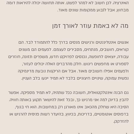
האינרציה. לכן חשוב לא למהר לפשט. אותה תחושה יכולה להיראות דומה 
מבחוץ, אבל לנבוע ממקומות שונים מאוד.
מה לא באמת עוזר לאורך זמן
אנשים אינטליגנטים ורגישים מנסים בדרך כלל להתמודד לבד. הם 
קוראים, חושבים, מנתחים, מסבירים לעצמם. לפעמים הם משנים 
עבודה, יוצאים לחופשה, נכנסים לפרויקט חדש, משפרים תזונה, חוזרים 
לספורט או מחפשים ריגוש. חלק מהדברים האלה יכולים לעזור, 
ולפעמים אפילו חשובים מאוד. אבל אם הריקנות נובעת מדינמיקה 
נפשית עמוקה, שינויים חיצוניים בלבד לא תמיד ייגעו בלב העניין.
גם הבנה אינטלקטואלית, חשובה ככל שתהיה, לא תמיד מספיקה. אפשר 
להבין בדיוק למה אני מרגיש כך, ובכל זאת להישאר תקוע באותה חוויה. 
הסיבה היא שחלק מהכאב אינו מאורגן רק במחשבות. הוא חי בגוף, 
בדפוסים אוטומטיים, בדריכות, בכיווץ, בהיעדר רשות פנימית להרגיש או 
להזדקק.