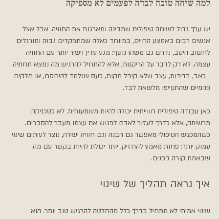
למה שיחה טובה לבדה לפעמים לא מספיקה
יש ערך גדול לשיחה טיפולית שמבינה ומארגנת את החוויה. אבל אצל 
אנשים רבים באמצע החיים, במיוחד כאלה שמתפקדים גבוה ומורגלים 
לחשוב היטב, נדרש גם משהו נוסף: מגע עדין וישיר יותר עם החוויה 
עצמה. לא רק לדבר על הריקנות, אלא להתחיל להרגיש מה נמצא תחתיה 
- כאב, בדידות, עצב שלא קיבל מקום, כעס שנלמד להיחסם, או חלקים 
פנימיים שהתעייפו מלשאת לבד.
כאן 
עבודה טיפולית חווייתית
 יכולה להיות משמעותית. לא כטכניקה 
מרשימה, אלא כדרך לעזור לאדם לפגוש את עצמו מעבר להסברים. 
כשהמפגש הטיפולי מאפשר גם הבנה וגם חוויה ישירה, נוצר לעיתים שינוי 
עמוק יותר: פחות מאמץ להחזיק, יותר יכולת להיות בקשר עם מה 
שבאמת קורה בפנים.
איך נראה תהליך של שינוי
שינוי אמיתי לא מתחיל בדרך כלל מהחלטה להרגיש טוב יותר. הוא 