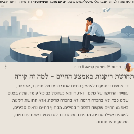
ור קשר
שאלון לבחינה עצמית
עלי כמטפל
אנשים מתפקדים עם מועקה פנימית
שינוי דרך שיחה וחוויה
דף הבית
דויד גולן
29 ביוני
זמן קריאה 5 דקות
תחושת ריקנות באמצע החיים - למה זה קורה
יש אנשים שמגיעים לאמצע החיים אחרי שנים של תפקוד, אחריות, 
עשייה והחזקה של כולם - ואז, דווקא כשהכול כביכול עומד, עולה בפנים 
שקט כבד. לא בהכרח דרמה, לא בהכרח קריסה, אלא תחושת ריקנות 
באמצע החיים שקשה להסביר במילים. מבחוץ החיים נראים סבירים, 
לפעמים אפילו טובים. מבפנים משהו כבר לא נפגש באמת עם חיות, 
משמעות או מנוחה.