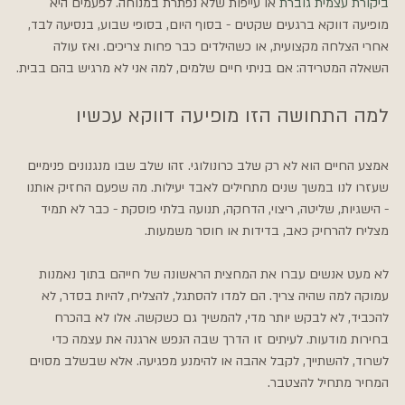
ביקורת עצמית גוברת
 או עייפות שלא נפתרת במנוחה. לפעמים היא 
מופיעה דווקא ברגעים שקטים - בסוף היום, בסופי שבוע, בנסיעה לבד, 
אחרי הצלחה מקצועית, או כשהילדים כבר פחות צריכים. ואז עולה 
השאלה המטרידה: אם בניתי חיים שלמים, למה אני לא מרגיש בהם בבית.
למה התחושה הזו מופיעה דווקא עכשיו
אמצע החיים הוא לא רק שלב כרונולוגי. זהו שלב שבו מנגנונים פנימיים 
שעזרו לנו במשך שנים מתחילים לאבד יעילות. מה שפעם החזיק אותנו 
- הישגיות, שליטה, ריצוי, הדחקה, תנועה בלתי פוסקת - כבר לא תמיד 
מצליח להרחיק כאב, בדידות או חוסר משמעות.
לא מעט אנשים עברו את המחצית הראשונה של חייהם בתוך נאמנות 
עמוקה למה שהיה צריך. הם למדו להסתגל, להצליח, להיות בסדר, לא 
להכביד, לא לבקש יותר מדי, להמשיך גם כשקשה. אלו לא בהכרח 
בחירות מודעות. לעיתים זו הדרך שבה הנפש ארגנה את עצמה כדי 
לשרוד, להשתייך, לקבל אהבה או להימנע מפגיעה. אלא שבשלב מסוים 
המחיר מתחיל להצטבר.