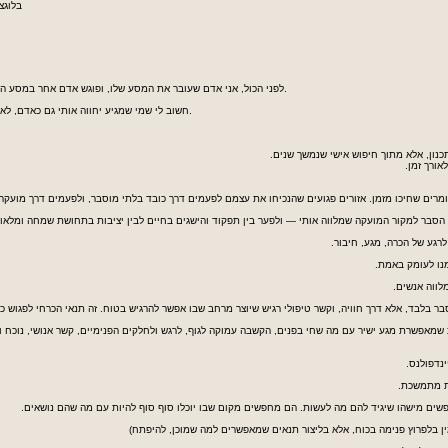
בלוג
צ
לפני הכול, אני אדם שעובר את המסע שלו, ופוגש אדם אחר במסע האישי שלו. עבורי זו לא רק אמירה, זה מה שמעצב את הדרך שבה אני עובד ודואג להזכיר לעצמי לפני כל פגישה.
חשוב לי שמי שמגיע יחווה אותי גם כאדם, לא רק כמטפל. בתוך מסגרת מקצועית ברורה, אני מביא לחדר גם את הנוכחות שלי, את מה שנוגע בי, את עצמי.
נון, אלא מתוך חיפוש אישי שנמשך שנים.
אורך זמן.
מרים שחיכו מזמן. אזורים פגועים שהנכיחו את עצמם לפעמים דרך כובד בלתי מוסבר, ולפעמים דרך מועקה
סבר למקור המועקה שמלווה אותי — ולפער בין תפקוד והישגים בחיים לבין יציבות בתחושת שמחה ומלאו
גע של הכרה, מגע, חיבור.
מנו לעומק באמת.
לווה אנשים.
 בלבד, אלא דרך חוויה, וקשר טיפולי רגיש שיוצר מרחב שבו אפשר להרגיש בטוח. זה תנאי הכרחי לפגוש כ
שמאפשרת מגע ישיר עם מה שחי בפנים, הקשבה עמוקה לגוף, לרגש ולחלקים הפנימיים, קשר אנושי, נוכח ול
ית מתמשכת.
פשים מישהו שיגיד להם מה לעשות. הם מחפשים מקום שבו יוכלו סוף סוף להיות עם מה שהם נושאים.
מין בלפרוץ פנימה בכוח, אלא בליצור תנאים שמאפשרים למה שמוכן, להיפתח)