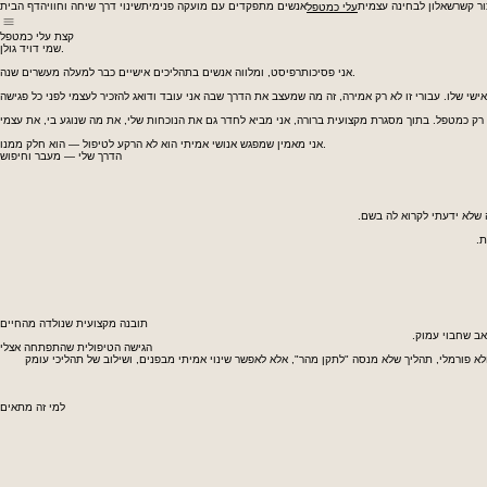
ור קשר
שאלון לבחינה עצמית
אנשים מתפקדים עם מועקה פנימית
שינוי דרך שיחה וחוויה
דף הבית
עלי כמטפל
קצת עלי כמטפל
שמי דויד גולן.
אני פסיכותרפיסט, ומלווה אנשים בתהליכים אישיים כבר למעלה מעשרים שנה.
אני מאמין שמפגש אנושי אמיתי הוא לא הרקע לטיפול — הוא חלק ממנו.
הדרך שלי — מעבר וחיפוש
 שלא ידעתי לקרוא לה בשם.
ת.
תובנה מקצועית שנולדה מהחיים
אב שחבוי עמוק.
הגישה הטיפולית שהתפתחה אצלי
א פורמלי, תהליך שלא מנסה "לתקן מהר", אלא לאפשר שינוי אמיתי מבפנים, ושילוב של תהליכי עומק
למי זה מתאים