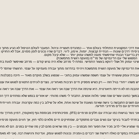
את דרכי המקצועית התחלתי בעולם אחר — כמהנדס תעשייה וניהול. המעבר לעולם הטיפול לא הגיע מתוך תכ
ניסיתי דרכים שונות — הנחיית קבוצות, יזמות, אימון, ליווי. דברים שהיו נכונים לזמן מסוים, אבל לא החזיקו ל
רק בדיעבד הבנתי שחיפשתי מענה למשהו עמוק יותר — שלא קיבל מקום.
המפגש שלי עם הדינמיקה של מר״מ (מועקה רגשית מתמשכת)
שינוי עמוק חל אצלי דווקא בעשור החמישי. נפתח לי מרחב שלא היה נגיש קודם — מרחב שאיפשר לגעת בחו
את הדינמיקה של מועקה רגשית מתמשכת זיהיתי בהדרגה מתוך עבודה מעמיקה על עצמי. הרגשתי שחסר לי ה
עבודת עומק שעשיתי על עצמי חשפה שמשהו עמוק בתוכי — שנפגע בשלב מוקדם מאוד — חיכה בסבלנות לר
יש משהו ייחודי בגיל הזה — רק כשיש מספיק חיים ויציבות מאחורינו, נוצרים לעיתים התנאים לפגוש את עצ
ההבנה הזו לא הייתה תיאורטית. היא שינתה את הדרך שבה אני רואה את עצמי — ואת הדרך שבה אני רואה ומ
במשך כמעט עשרים שנה שאני מלווה אנשים, התבהר לי משהו מהותי: יש אזורים בנפש שלא נפתחים דרך הסבר
עם השנים התגבשה בי גישה שאינה נשענת על שיטה אחת, אלא על שילוב בין כמה עקרונות: עבודה חווייתית 
חוויתיים עם כלים מרחיבי תודעה.
אני נעזר בגישות כמו עבודה עם חלקים פנימיים (IFS), פסיכותרפיה מבוססת גוף (האקומי), דמיון מודרך ומיינדפולנס.
בחרתי לעבוד בעיקר עם נשים וגברים מתפקדים, שמחזיקים חיים מלאים כלפי חוץ, אך חווים מועקה פנימ
מי שמגיע אליי לרוב מכיר את הפער הזה מבפנים — בין מה שרואים מהם לבין מה שחיים בפנים. הם לא מח
העבודה במקרים כאלה דורשת שני דברים בו-זמנית: נכונות לפגוש עומק, ועדינות ורגישות רבה. (אני לא מא