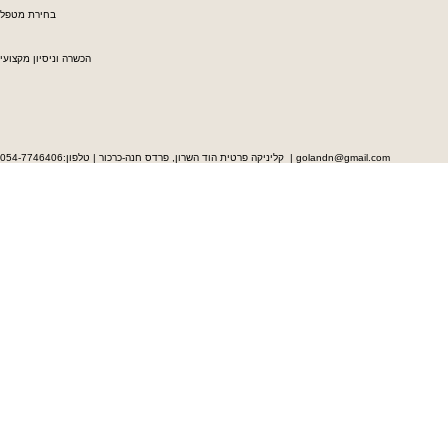
בחירת מטפל
הכשרה וניסיון מקצועי
קליניקה פרטית הוד השרון, פרדס חנה-כרכור | טלפון:054-7746406 | golandn@gmail.com