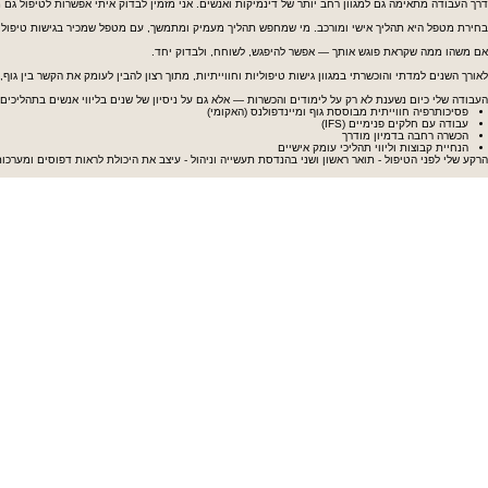
דרך העבודה מתאימה גם למגוון רחב יותר של דינמיקות ואנשים. אני מזמין לבדוק איתי אפשרות לטיפול גם
בחירת מטפל היא תהליך אישי ומורכב. מי שמחפש תהליך מעמיק ומתמשך, עם מטפל שמכיר בגישות טיפוליות 
אם משהו ממה שקראת פוגש אותך — אפשר להיפגש, לשוחח, ולבדוק יחד.
לאורך השנים למדתי והוכשרתי במגוון גישות טיפוליות וחווייתיות, מתוך רצון להבין לעומק את הקשר בין גוף, 
העבודה שלי כיום נשענת לא רק על לימודים והכשרות — אלא גם על ניסיון של שנים בליווי אנשים בתהליכים 
פסיכותרפיה חווייתית מבוססת גוף ומיינדפולנס (האקומי)
עבודה עם חלקים פנימיים (IFS)
הכשרה רחבה בדמיון מודרך
הנחיית קבוצות וליווי תהליכי עומק אישיים
הרקע שלי לפני הטיפול - תואר ראשון ושני בהנדסת תעשייה וניהול - עיצב את היכולת לראות דפוסים ומערכות